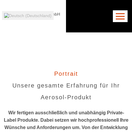
Unternehmen
Unser Serviceangebot
Portrait
Anschrift
News
Kontaktformular
Zertifizierung
Zertifizierung
Karriere
Downloads
Anfahrt
Unternehmensp
Technische Produkte
Portrait
Pharmazeutische
Unsere gesamte Erfahrung für Ihr
Aerosol-Produkt
Wir fertigen ausschließlich und unabhängig Private-
Produkte
Label Produkte. Dabei setzen wir hochprofessionell Ihre
Wünsche und Anforderungen um. Von der Entwicklung