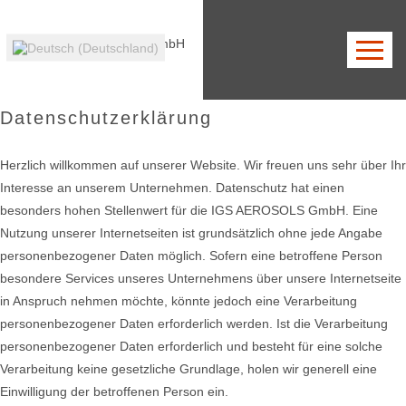
Unternehmen
Datenschutzerklärung
Unser Serviceangebot
Portrait
Anschrift
News
Kontaktformular
Zertifizierung
Zertifizierung
Karriere
Downloads
Anfahrt
Unternehmensp
Technische Produkte
Herzlich willkommen auf unserer Website. Wir freuen uns sehr über Ihr
Interesse an unserem Unternehmen. Datenschutz hat einen
besonders hohen Stellenwert für die IGS AEROSOLS GmbH. Eine
Nutzung unserer Internetseiten ist grundsätzlich ohne jede Angabe
Pharmazeutische
personenbezogener Daten möglich. Sofern eine betroffene Person
besondere Services unseres Unternehmens über unsere Internetseite
in Anspruch nehmen möchte, könnte jedoch eine Verarbeitung
personenbezogener Daten erforderlich werden. Ist die Verarbeitung
personenbezogener Daten erforderlich und besteht für eine solche
Produkte
Verarbeitung keine gesetzliche Grundlage, holen wir generell eine
Einwilligung der betroffenen Person ein.