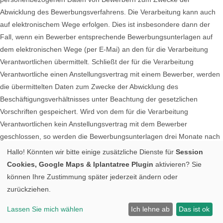
Abwicklung des Bewerbungsverfahrens. Die Verarbeitung kann auch
auf elektronischem Wege erfolgen. Dies ist insbesondere dann der
Fall, wenn ein Bewerber entsprechende Bewerbungsunterlagen auf
dem elektronischen Wege (per E-Mai) an den für die Verarbeitung
Verantwortlichen übermittelt. Schließt der für die Verarbeitung
Verantwortliche einen Anstellungsvertrag mit einem Bewerber, werden
die übermittelten Daten zum Zwecke der Abwicklung des
Beschäftigungsverhältnisses unter Beachtung der gesetzlichen
Vorschriften gespeichert. Wird von dem für die Verarbeitung
Verantwortlichen kein Anstellungsvertrag mit dem Bewerber
geschlossen, so werden die Bewerbungsunterlagen drei Monate nach
Bekanntgabe der Absageentscheidung automatisch gelöscht, sofern
Hallo! Könnten wir bitte einige zusätzliche Dienste für
Session
einer Löschung keine sonstigen berechtigten Interessen des für die
Cookies, Google Maps & Iplantatree Plugin
aktivieren? Sie
Verarbeitung Verantwortlichen entgegenstehen. Sonstiges
können Ihre Zustimmung später jederzeit ändern oder
berechtigtes Interesse in diesem Sinne ist beispielsweise eine
zurückziehen.
Beweispflicht in einem Verfahren nach dem Allgemeinen
Lassen Sie mich wählen
Ich lehne ab
Das ist ok
Gleichbehandlungsgesetz (AGG).