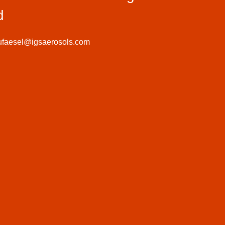
d
ufaesel@igsaerosols.com