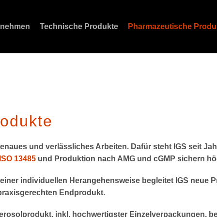
rnehmen
Technische Produkte
Pharmazeutische Produ
Portrait
Unser Serviceangebot
News
Anschrift
Zertifizierung
Kontaktformular
Zertifizierung
Karriere
Anfahrt
Unternehmenspolitik
Downloads
rodukte
enaues und verlässliches Arbeiten. Dafür steht IGS seit Ja
 ISO 13485
und Produktion nach AMG und cGMP sichern höc
seiner individuellen Herangehensweise begleitet IGS neue
 praxisgerechten Endprodukt.
rosolprodukt, inkl. hochwertigster Einzelverpackungen, be